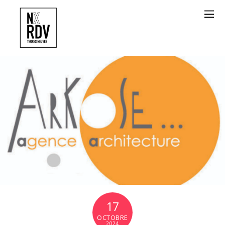
17
OCTOBRE
2024