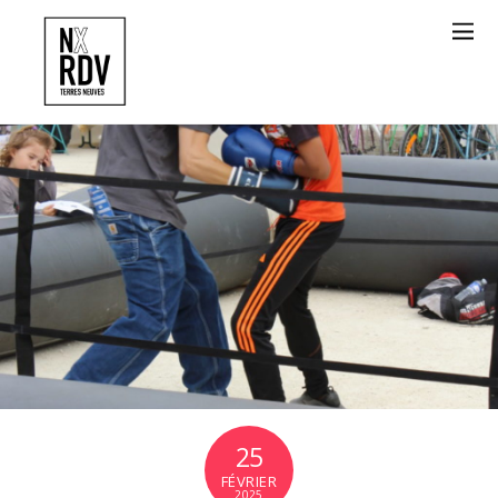
25
FÉVRIER
2025