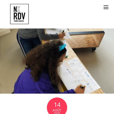
14
AOÛT
2020