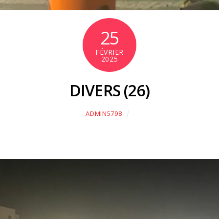
25
FÉVRIER
2025
DIVERS (26)
ADMIN5798