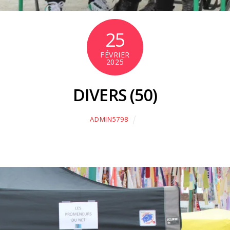
25
FÉVRIER
2025
DIVERS (50)
ADMIN5798