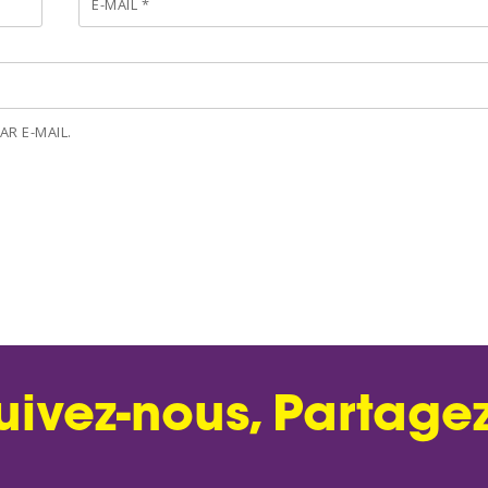
E-MAIL
*
R E-MAIL.
uivez-nous, Partagez