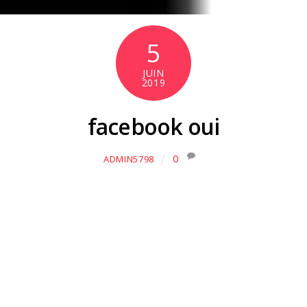
5
JUIN
2019
facebook oui
0
ADMIN5798