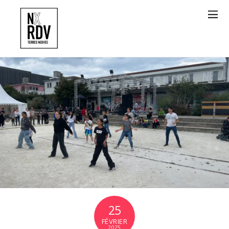
25
FÉVRIER
2025