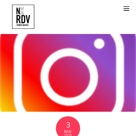
3
MAI
2019