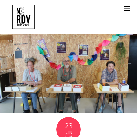
23
JUIN
2024