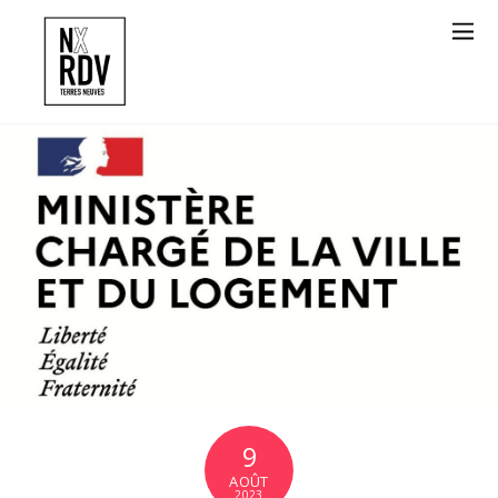
9
AOÛT
2023